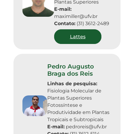
Plantas Superiores
E-mail:
maximiller@ufv.br
Contato:
(31) 3612-2489
Lattes
Pedro Augusto
Braga dos Reis
Linhas de pesquisa:
Fisiologia Molecular de 
Plantas Superiores

Fotossíntese e 
Produtividade em Plantas 
Tropicais e Subtropicais
E-mail:
pedroreis@ufv.br
Contato:
(31) 3612-5114