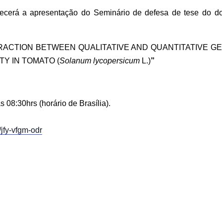
ntecerá a apresentação do
Seminário de defesa de
tese
d
o
d
RACTION BETWEEN QUALITATIVE AND QUANTITATIVE G
TY IN TOMATO (
Solanum lycopersicum
L.)
”
às
08
:
3
0hrs (horário de Brasília).
/jfy-vfgm-odr