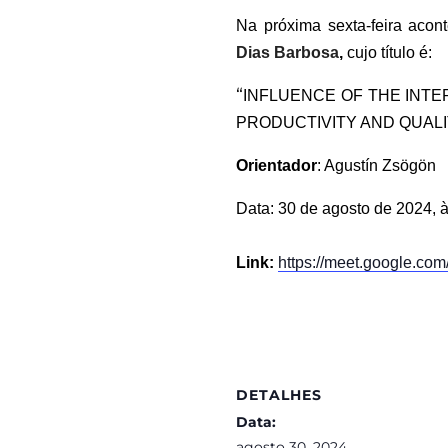
N
a
próxim
a
sexta
-feira aco
Dias Barbosa
,
cujo título é:
“
INFLUENCE OF THE INTE
PRODUCTIVITY AND QUALI
Orientador
:
Agustín Zsögön
Data:
30
de
agosto
de 2024, 
Link:
https://meet.google.com
DETALHES
Data:
agosto 30, 2024