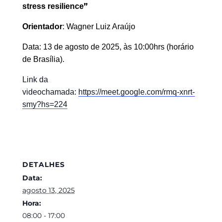
”
stress resilience
Orientador
:
Wagner Luiz Araújo
Data:
13 de agosto
de 202
5
, às
1
0
:
0
0
hrs (horário
de Brasília).
Link da
videochamada:
https://meet.google.com/rmq-xnrt-
smy?hs=224
DETALHES
Data:
agosto 13, 2025
Hora:
08:00 - 17:00