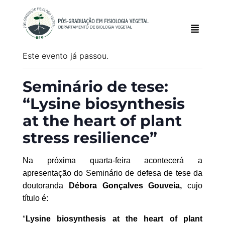
Este evento já passou.
Seminário de tese:
“Lysine biosynthesis
at the heart of plant
stress resilience”
N
a
próxim
a
quarta
-feira acontecerá a
apresentação do
Seminário de defesa de
tese
d
a
doutorand
a
Débora Gonçalves Gouveia
,
cujo
título é:
“
Lysine biosynthesis at the heart of plant