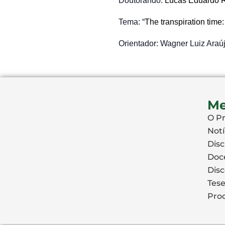
Doutorando:
Lucas Eduardo R
Tema: “
The transpiration time
Orientador: Wagner Luiz Araú
M
O P
Notí
Disc
Doc
Dis
Tese
Proc