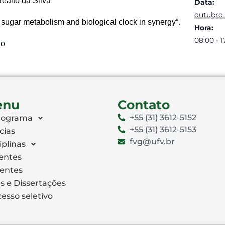
ealto da Silva
Data:
outubro 
: sugar metabolism and biological clock in synergy
“.
Hora:
08:00 - 1
jo
enu
Contato
+55 (31) 3612-5152
rograma
+55 (31) 3612-5153
cias
fvg@ufv.br
iplinas
entes
centes
s e Dissertações
esso seletivo