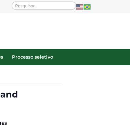
es
Processo seletivo
 and
HES