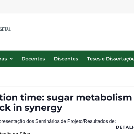
nas
Docentes
Discentes
Teses e Dissertaçõ
ation time: sugar metabolism
ock in synergy
presentação dos Seminários de Projeto/Resultados de:
DETAL