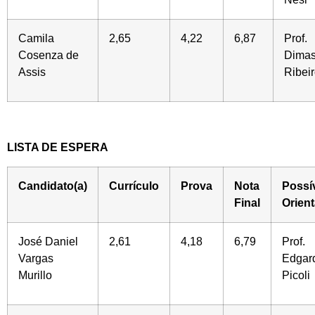
Camila
2,65
4,22
6,87
Prof.
Cosenza de
Dima
Assis
Ribei
LISTA DE ESPERA
Candidato(a)
Currículo
Prova
Nota
Possí
Final
Orien
José Daniel
2,61
4,18
6,79
Prof.
V
argas
Edgar
Murillo
Picoli