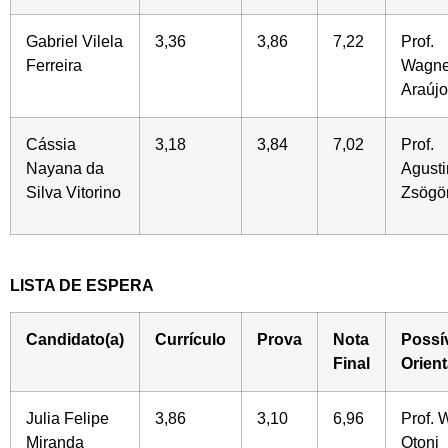
Gabriel Vilela
3,36
3,86
7,22
Prof.
Ferreira
Wagne
Araújo
Cássia
3,18
3,84
7,02
Prof.
Nayana da
Agusti
Silva Vitorino
Zsögö
LISTA DE ESPERA
Candidato(a)
Currículo
Prova
Nota
Possí
Final
Orien
Julia Felipe
3,86
3,10
6,96
Prof. 
Miranda
Otoni