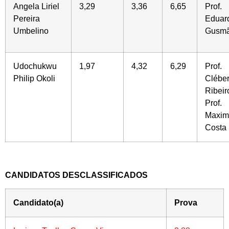
Angela Liriel
3,29
3,36
6,65
Prof.
P
ereira
Eduar
Umbelino
Gusm
Udochukwu
1,97
4,32
6,29
Prof.
Philip Okoli
Clébe
Ribeir
Prof.
Maximi
Costa
CANDIDATOS DESCLASSIFICADOS
Candidato(a)
Prova