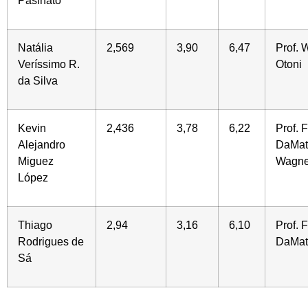
Pasinato
Natália
2,569
3,90
6,47
Prof. 
Veríssimo R.
Otoni
da Silva
Kevin
2,436
3,78
6,22
Prof. 
Alejandro
DaMatt
Miguez
Wagne
López
Thiago
2,94
3,16
6,10
Prof. 
Rodrigues de
DaMat
Sá