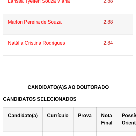
Larissa Tyellen Souza Viana
2,88
Marlon Pereira de Souza
2,88
Natália Cristina Rodrigues
2,84
CANDIDATO(A)S AO DOUTORADO
CANDIDATOS SELECIONADOS
Candidato(a)
Currículo
Prova
Nota
Possí
Final
Orien