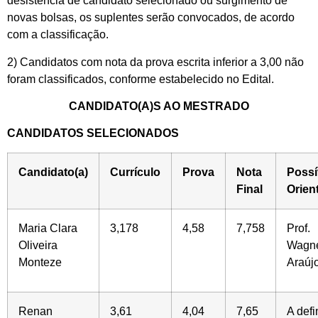
desistência de candidato selecionado ou surgimento de
novas bolsas, os suplentes serão convocados, de acordo
com a classificação.
2) Candidatos com nota da prova escrita inferior a 3,00 não
foram classificados, conforme estabelecido no Edital.
CANDIDATO(A)S AO MESTRADO
CANDIDATOS SELECIONADOS
Candidato(a)
Currículo
Prova
Nota
Possí
Final
Orien
Maria Clara
3,178
4,58
7,758
Prof.
Oliveira
Wagn
Monteze
Araúj
Renan
3,61
4,04
7,65
A defi