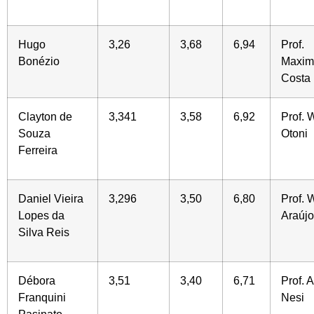
Hugo
3,26
3,68
6,94
Prof.
Bonézio
Maximi
Costa
Clayton de
3,341
3,58
6,92
Prof. 
Souza
Otoni
Ferreira
Daniel Vieira
3,296
3,50
6,80
Prof. 
Lopes da
Araújo
Silva Reis
Débora
3,51
3,40
6,71
Prof. 
Franquini
Nesi