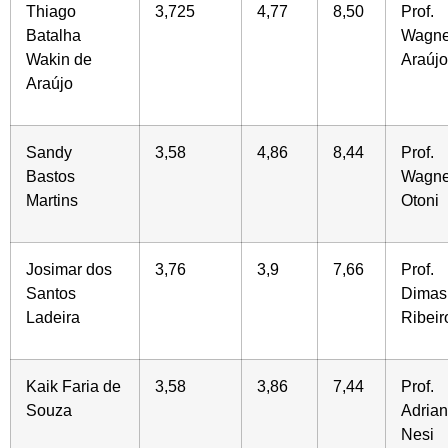
Thiago
3,725
4,77
8,50
Prof.
Batalha
Wagne
Wakin de
Araújo
Araújo
Sandy
3,58
4,86
8,44
Prof.
Bastos
Wagne
Martins
Otoni
Josimar dos
3,76
3,9
7,66
Prof.
Santos
Dimas
Ladeira
Ribeir
Kaik Faria de
3,58
3,86
7,44
Prof.
Souza
Adria
Nesi