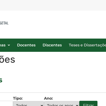
nas
Docentes
Discentes
Teses e Dissertaçõ
ções
s
Tipo:
Ano:
Filtrar