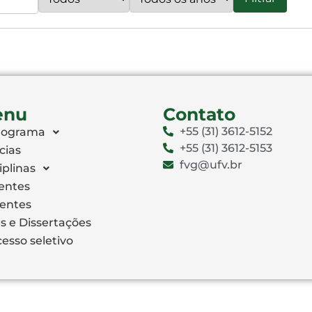
enu
Contato
+55 (31) 3612-5152
rograma
+55 (31) 3612-5153
cias
fvg@ufv.br
iplinas
entes
centes
s e Dissertações
esso seletivo