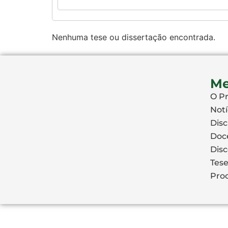
Nenhuma tese ou dissertação encontrada.
M
O P
Notí
Disc
Doc
Dis
Tese
Proc