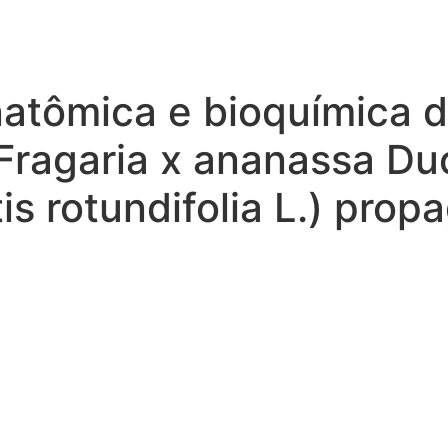
atômica e bioquímica d
ragaria x ananassa Duc
itis rotundifolia L.) prop