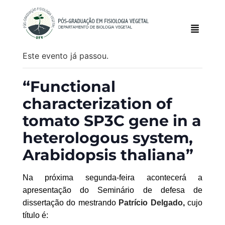
Este evento já passou.
“Functional
characterization of
tomato SP3C gene in a
heterologous system,
Arabidopsis thaliana”
N
a
próxim
a
segunda
-feira acontecerá a
apresentação do
Seminário de defesa de
dissertação
d
o
mestrando
Patrício Delgado
,
cujo
título é: