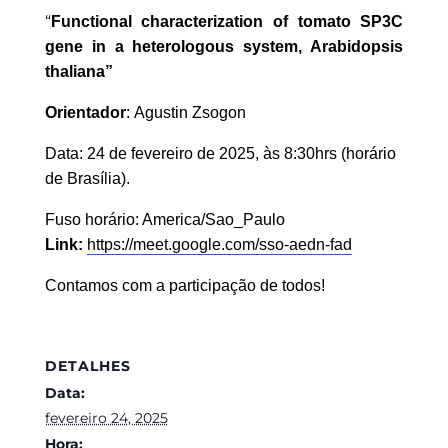
“
Functional characterization of tomato SP3C
gene in a heterologous system, Arabidopsis
thaliana
”
Orientador
:
Agustin Zsogon
Data:
24
de
fevereiro
de 202
5
, às
8
:
3
0
hrs (horário
de Brasília).
Fuso horário: America/Sao_Paulo
Link:
https://meet.google.com/sso-aedn-fad
Contamos com a participação de todos!
DETALHES
Data:
fevereiro 24, 2025
Hora: