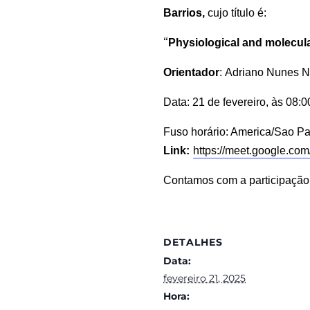
Barrios
,
cujo título é:
“
Physiological and molecular
Orientador
:
Adriano Nunes N
Data:
21 de fevereiro
, às
08
:
0
Fuso horário: America/Sao P
Link:
https://meet.google.co
Contamos com a participação
DETALHES
Data:
fevereiro 21, 2025
Hora: