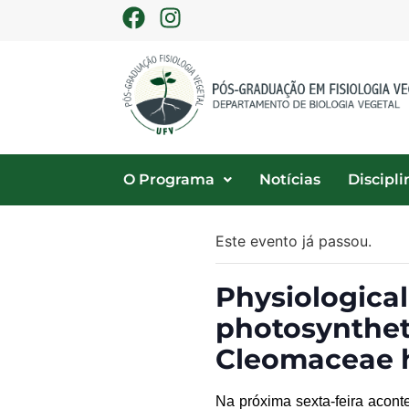
O Programa
Notícias
Discipli
Este evento já passou.
Physiological
photosyntheti
Cleomaceae 
N
a
próxim
a
sexta
-feira acon