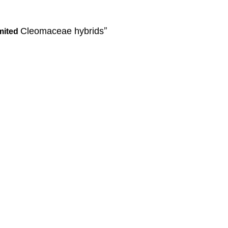
”
Cleomaceae hybrids
imited