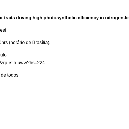
 traits driving high photosynthetic efficiency in nitrogen-l
esi
0
hrs (horário de Brasília).
aulo
m/zrp-rsth-uww?hs=224
 de todos!