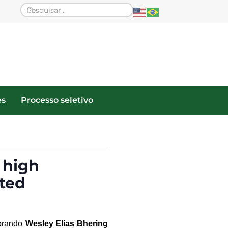
es
Processo seletivo
 high
ited
orand
o
Wesley Elias Bhering