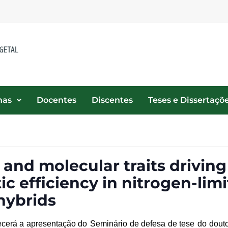
nas
Docentes
Discentes
Teses e Dissertaçõ
 and molecular traits driving
c efficiency in nitrogen-lim
hybrids
tecerá a apresentação do
Seminário de defesa de
tese
d
o
dout